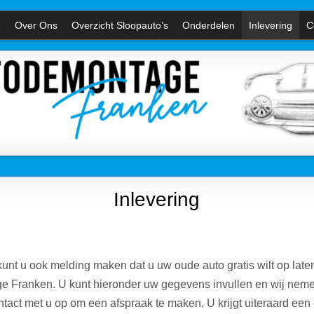
e
Over Ons
Overzicht Sloopauto’s
Onderdelen
Inlevering
C
Inlevering
kunt u ook melding maken dat u uw oude auto gratis wilt op late
 Franken. U kunt hieronder uw gegevens invullen en wij nem
ntact met u op om een afspraak te maken. U krijgt uiteraard een