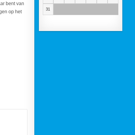
ar bent van
31
ngen op het