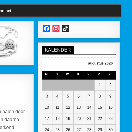
ontact
F
I
T
a
n
i
c
s
k
e
t
T
KALENDER
b
a
o
o
g
k
augustus 2026
o
r
M
D
W
D
V
Z
Z
k
a
m
1
2
3
4
5
6
7
8
9
10
11
12
13
14
15
16
n halen door
17
18
19
20
21
22
23
en daarna
 erkend
24
25
26
27
28
29
30